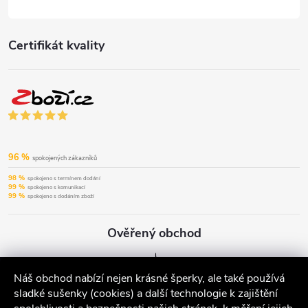
Certifikát kvality
96 %
spokojených zákazníků
98 %
spokojeno s termínem dodání
99 %
spokojeno s komunikací
99 %
spokojeno s dodáním zboží
Ověřený obchod
Náš obchod nabízí nejen krásné šperky, ale také používá
sladké sušenky (cookies) a další technologie k zajištění