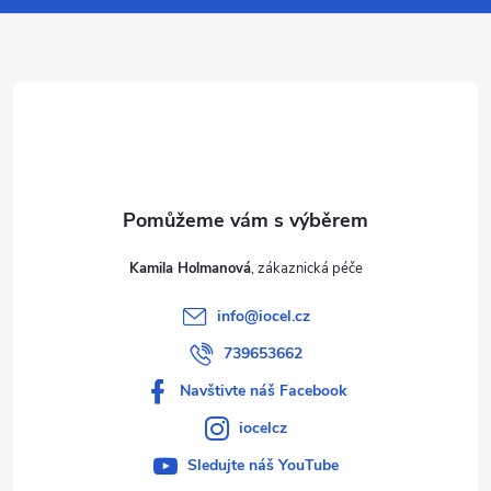
a
t
í
Kamila Holmanová
info
@
iocel.cz
739653662
Navštivte náš Facebook
iocelcz
Sledujte náš YouTube