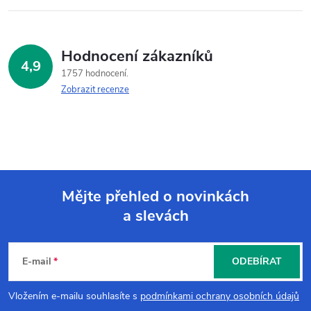
Hodnocení zákazníků
4,9
1757 hodnocení
Zobrazit recenze
Mějte přehled o novinkách
a slevách
Z
á
E-mail
ODEBÍRAT
p
Vložením e-mailu souhlasíte s
podmínkami ochrany osobních údajů