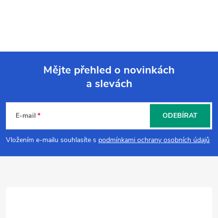
Mějte přehled o novinkách
a slevách
Z
á
E-mail
ODEBÍRAT
p
Vložením e-mailu souhlasíte s
podmínkami ochrany osobních údajů
a
t
í