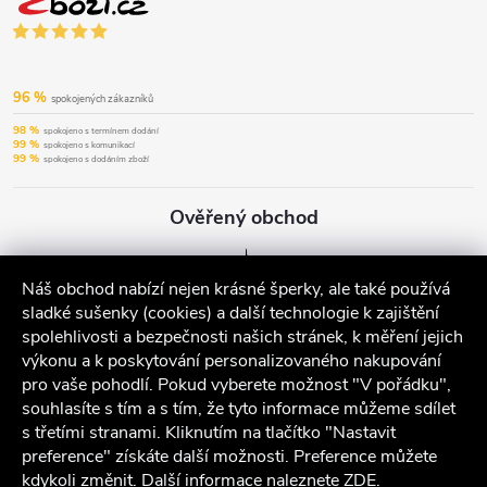
96 %
spokojených zákazníků
98 %
spokojeno s termínem dodání
99 %
spokojeno s komunikací
99 %
spokojeno s dodáním zboží
Ověřený obchod
Náš obchod nabízí nejen krásné šperky, ale také používá
sladké sušenky (cookies) a další technologie k zajištění
spolehlivosti a bezpečnosti našich stránek, k měření jejich
výkonu a k poskytování personalizovaného nakupování
pro vaše pohodlí. Pokud vyberete možnost "V pořádku",
souhlasíte s tím a s tím, že tyto informace můžeme sdílet
s třetími stranami. Kliknutím na tlačítko "Nastavit
preference" získáte další možnosti. Preference můžete
kdykoli změnit. Další informace naleznete
ZDE
.