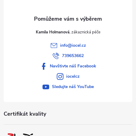
Kamila Holmanová
info
@
iocel.cz
739653662
Navštivte náš Facebook
iocelcz
Sledujte náš YouTube
Certifikát kvality