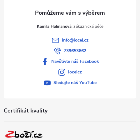
Kamila Holmanová
info
@
iocel.cz
739653662
Navštivte náš Facebook
iocelcz
Sledujte náš YouTube
Certifikát kvality