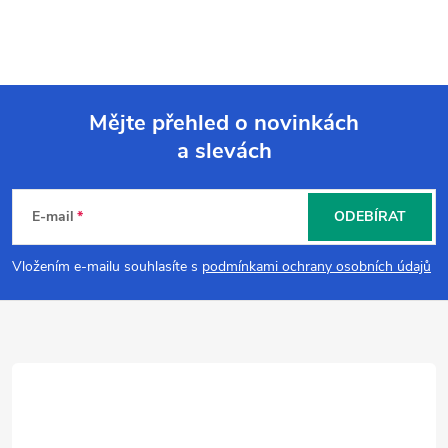
Mějte přehled o novinkách
a slevách
Z
á
E-mail
ODEBÍRAT
p
Vložením e-mailu souhlasíte s
podmínkami ochrany osobních údajů
a
t
í