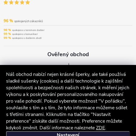
96 %
spokojených zákazníků
98 %
spokojeno s termínem dodání
99 %
spokojeno s komunikací
99 %
spokojeno s dodáním zboží
Ověřený obchod
Náš obchod nabízí nejen krásné šperky, ale také používá
sladké sušenky (cookies) a další technologie k zajištění
spolehlivosti a bezpečnosti našich stránek, k měření jejich
výkonu a k poskytování personalizovaného nakupování
pro vaše pohodlí. Pokud vyberete možnost "V pořádku",
souhlasíte s tím a s tím, že tyto informace můžeme sdílet
s třetími stranami. Kliknutím na tlačítko "Nastavit
preference" získáte další možnosti. Preference můžete
kdykoli změnit. Další informace naleznete
ZDE
.
iocel.cz
Obchodní podmínky
Ochrana osobních údajů
Nastavení