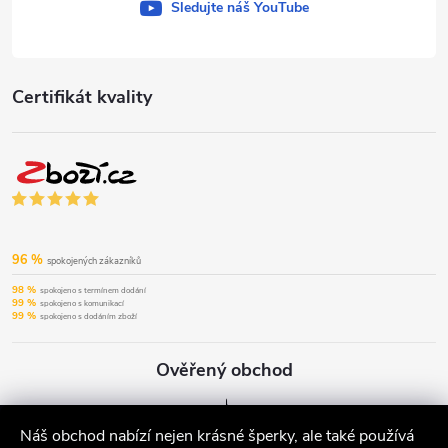
Sledujte náš YouTube
Certifikát kvality
96 %
spokojených zákazníků
98 %
spokojeno s termínem dodání
99 %
spokojeno s komunikací
99 %
spokojeno s dodáním zboží
Ověřený obchod
Náš obchod nabízí nejen krásné šperky, ale také používá