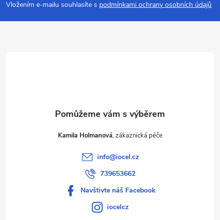
p
Vložením e-mailu souhlasíte s
podmínkami ochrany osobních údajů
a
t
í
Kamila Holmanová
info
@
iocel.cz
739653662
Navštivte náš Facebook
iocelcz