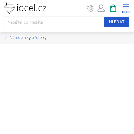
Přejít
NÁKUPNÍ
KOŠÍK
na
obsah
HLEDAT
Náhrdelníky a řetízky