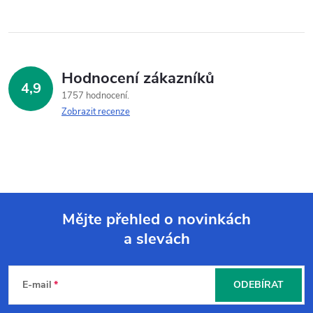
Hodnocení zákazníků
4,9
1757 hodnocení
Zobrazit recenze
Mějte přehled o novinkách
a slevách
Z
á
E-mail
ODEBÍRAT