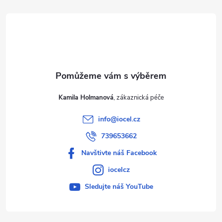
t
í
Kamila Holmanová
info
@
iocel.cz
739653662
Navštivte náš Facebook
iocelcz
Sledujte náš YouTube