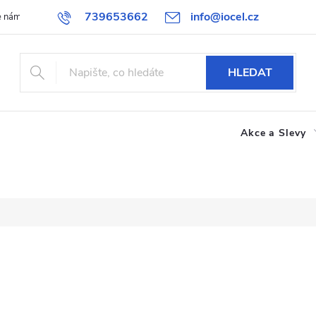
739653662
info@iocel.cz
e nám
Blog
Obchodní podmínky
Oblíbené
Spolupráce
HLEDAT
Akce a Slevy