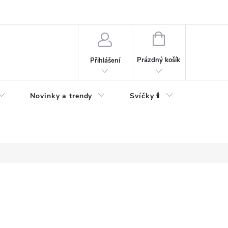
Bezpečnostní informace
NÁKUPNÍ
KOŠÍK
Prázdný košík
Přihlášení
Novinky a trendy
Svíčky 🕯️