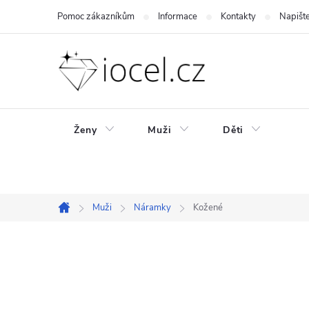
Přejít
Pomoc zákazníkům
Informace
Kontakty
Napišt
na
obsah
Ženy
Muži
Děti
Muži
Náramky
Kožené
Domů