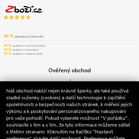
96 %
spokojených zákazníků
98 %
spokojeno s termínem dodání
99 %
spokojeno s komunikací
99 %
spokojeno s dodáním zboží
Ověřený obchod
Náš obchod nabízí nejen krásné šperky, ale také používá
sladké sušenky (cookies) a další technologie k zajištění
spolehlivosti a bezpečnosti našich stránek, k měření jejich
výkonu a k poskytování personalizovaného nakupování
pro vaše pohodlí. Pokud vyberete možnost "V pořádku",
souhlasíte s tím a s tím, že tyto informace můžeme sdílet
s třetími stranami. Kliknutím na tlačítko "Nastavit
preference" získáte další možnosti. Preference můžete