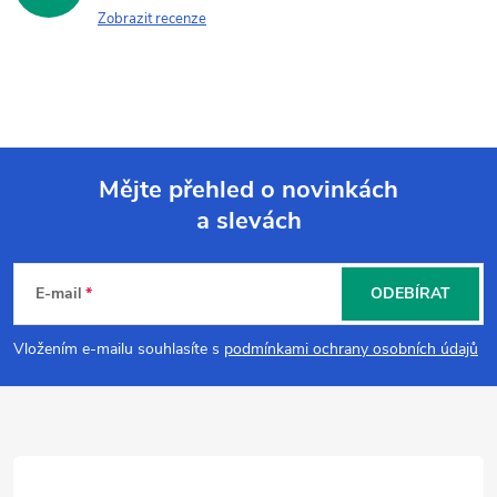
Zobrazit recenze
Mějte přehled o novinkách
a slevách
Z
á
E-mail
ODEBÍRAT
p
Vložením e-mailu souhlasíte s
podmínkami ochrany osobních údajů
a
t