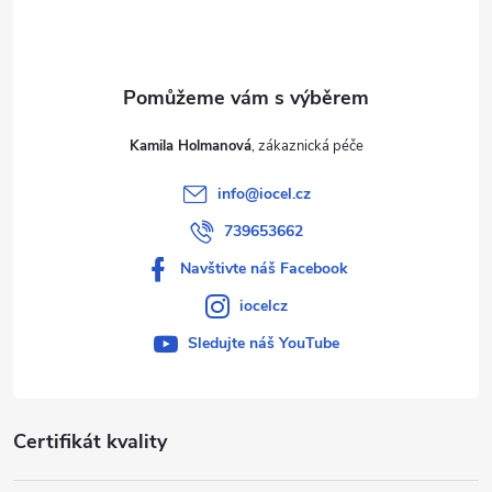
í
Kamila Holmanová
info
@
iocel.cz
739653662
Navštivte náš Facebook
iocelcz
Sledujte náš YouTube
Certifikát kvality