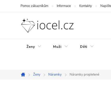
Přejít
Pomoc zákazníkům
Informace
Kontakty
Napišt
na
obsah
Ženy
Muži
Děti
Ženy
Náramky
Náramky propletené
Domů