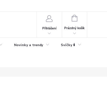
Bezpečnostní informace
NÁKUPNÍ
KOŠÍK
Prázdný košík
Přihlášení
Novinky a trendy
Svíčky 🕯️