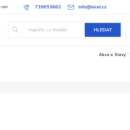
739653662
info@iocel.cz
e nám
Blog
Obchodní podmínky
Oblíbené
Spolupráce
HLEDAT
Akce a Slevy