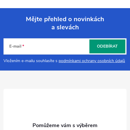
Mějte přehled o novinkách
a slevách
Z
á
E-mail
ODEBÍRAT
p
Vložením e-mailu souhlasíte s
podmínkami ochrany osobních údajů
a
t
í