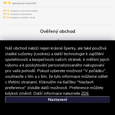
96 %
spokojených zákazníků
98 %
spokojeno s termínem dodání
99 %
spokojeno s komunikací
99 %
spokojeno s dodáním zboží
Ověřený obchod
Náš obchod nabízí nejen krásné šperky, ale také používá
sladké sušenky (cookies) a další technologie k zajištění
spolehlivosti a bezpečnosti našich stránek, k měření jejich
výkonu a k poskytování personalizovaného nakupování
pro vaše pohodlí. Pokud vyberete možnost "V pořádku",
souhlasíte s tím a s tím, že tyto informace můžeme sdílet
s třetími stranami. Kliknutím na tlačítko "Nastavit
preference" získáte další možnosti. Preference můžete
kdykoli změnit. Další informace naleznete
ZDE
.
iocel.cz
Obchodní podmínky
Ochrana osobních údajů
Nastavení