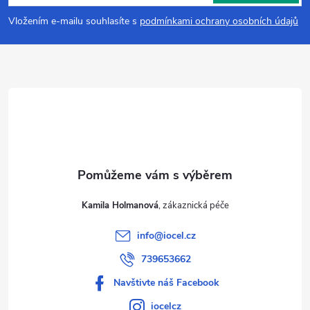
p
Vložením e-mailu souhlasíte s
podmínkami ochrany osobních údajů
a
t
í
Kamila Holmanová
info
@
iocel.cz
739653662
Navštivte náš Facebook
iocelcz