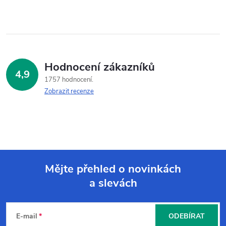
Hodnocení zákazníků
4,9
1757 hodnocení
Zobrazit recenze
Mějte přehled o novinkách
a slevách
Z
á
E-mail
ODEBÍRAT