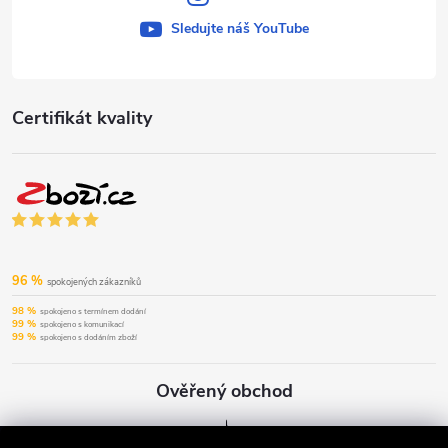
Sledujte náš YouTube
Certifikát kvality
96 %
spokojených zákazníků
98 %
spokojeno s termínem dodání
99 %
spokojeno s komunikací
99 %
spokojeno s dodáním zboží
Ověřený obchod