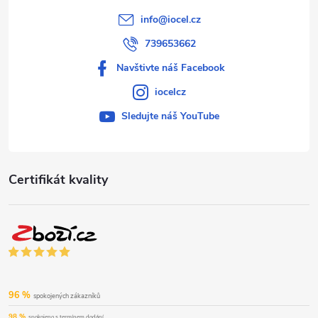
info
@
iocel.cz
739653662
Navštivte náš Facebook
iocelcz
Sledujte náš YouTube
Certifikát kvality
96 %
spokojených zákazníků
98 %
spokojeno s termínem dodání