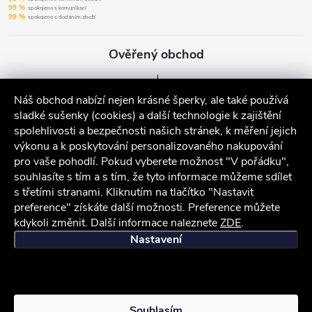
99 %
spokojeno s komunikací
99 %
spokojeno s dodáním zboží
Ověřený obchod
Náš obchod nabízí nejen krásné šperky, ale také používá
sladké sušenky (cookies) a další technologie k zajištění
spolehlivosti a bezpečnosti našich stránek, k měření jejich
výkonu a k poskytování personalizovaného nakupování
pro vaše pohodlí. Pokud vyberete možnost "V pořádku",
souhlasíte s tím a s tím, že tyto informace můžeme sdílet
s třetími stranami. Kliknutím na tlačítko "Nastavit
preference" získáte další možnosti. Preference můžete
kdykoli změnit. Další informace naleznete
ZDE
.
iocel.cz
Obchodní podmínky
Ochrana osobních údajů
Nastavení
Copyright 2026
iocel.cz
. Všechna práva vyhrazena.
Souhlasím