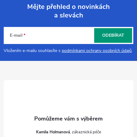
Mějte přehled o novinkách
a slevách
Z
á
E-mail
ODEBÍRAT
p
Vložením e-mailu souhlasíte s
podmínkami ochrany osobních údajů
a
t
í
Kamila Holmanová