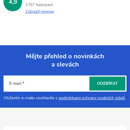
4,9
1757 hodnocení
Zobrazit recenze
Mějte přehled o novinkách
a slevách
Z
á
E-mail
ODEBÍRAT
p
Vložením e-mailu souhlasíte s
podmínkami ochrany osobních údajů
a
t