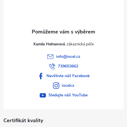
í
Kamila Holmanová
info
@
iocel.cz
739653662
Navštivte náš Facebook
iocelcz
Sledujte náš YouTube
Certifikát kvality