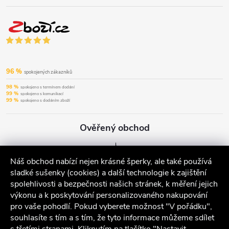
96 %
spokojených zákazníků
98 %
spokojeno s termínem dodání
99 %
spokojeno s komunikací
99 %
spokojeno s dodáním zboží
Ověřený obchod
Náš obchod nabízí nejen krásné šperky, ale také používá
sladké sušenky (cookies) a další technologie k zajištění
spolehlivosti a bezpečnosti našich stránek, k měření jejich
výkonu a k poskytování personalizovaného nakupování
pro vaše pohodlí. Pokud vyberete možnost "V pořádku",
souhlasíte s tím a s tím, že tyto informace můžeme sdílet