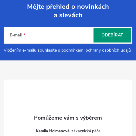
Mějte přehled o novinkách
a slevách
Z
á
E-mail
ODEBÍRAT
p
Vložením e-mailu souhlasíte s
podmínkami ochrany osobních údajů
a
t
í
Kamila Holmanová