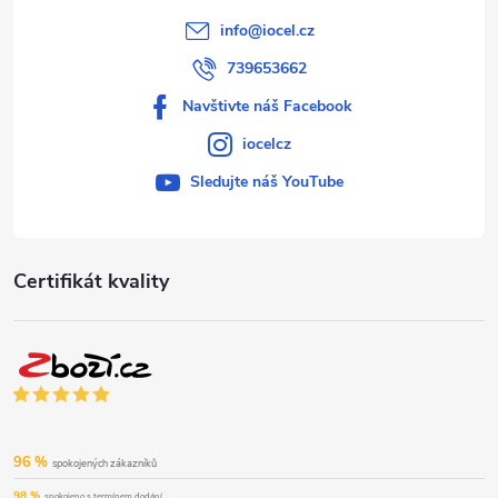
info
@
iocel.cz
739653662
Navštivte náš Facebook
iocelcz
Sledujte náš YouTube
Certifikát kvality
96 %
spokojených zákazníků
98 %
spokojeno s termínem dodání