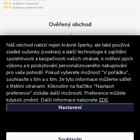
99 %
spokojeno s komunikací
99 %
spokojeno s dodáním zboží
Ověřený obchod
Náš obchod nabízí nejen krásné šperky, ale také používá
sladké sušenky (cookies) a další technologie k zajištění
spolehlivosti a bezpečnosti našich stránek, k měření jejich
výkonu a k poskytování personalizovaného nakupování
pro vaše pohodlí. Pokud vyberete možnost "V pořádku",
souhlasíte s tím a s tím, že tyto informace můžeme sdílet
s třetími stranami. Kliknutím na tlačítko "Nastavit
preference" získáte další možnosti. Preference můžete
kdykoli změnit. Další informace naleznete
ZDE
.
iocel.cz
Obchodní podmínky
Ochrana osobních údajů
Nastavení
Copyright 2026
iocel.cz
. Všechna práva vyhrazena.
Souhlasím