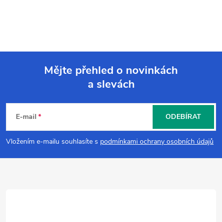
Mějte přehled o novinkách
a slevách
Z
á
E-mail
ODEBÍRAT
p
Vložením e-mailu souhlasíte s
podmínkami ochrany osobních údajů
a
t
í