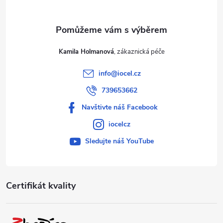
Kamila Holmanová
info
@
iocel.cz
739653662
Navštivte náš Facebook
iocelcz
Sledujte náš YouTube
Certifikát kvality