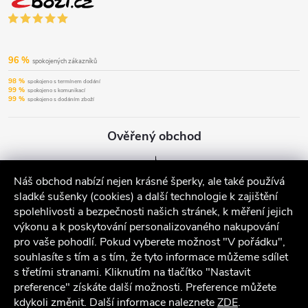
96 %
spokojených zákazníků
98 %
spokojeno s termínem dodání
99 %
spokojeno s komunikací
99 %
spokojeno s dodáním zboží
Ověřený obchod
Náš obchod nabízí nejen krásné šperky, ale také používá
sladké sušenky (cookies) a další technologie k zajištění
spolehlivosti a bezpečnosti našich stránek, k měření jejich
výkonu a k poskytování personalizovaného nakupování
pro vaše pohodlí. Pokud vyberete možnost "V pořádku",
souhlasíte s tím a s tím, že tyto informace můžeme sdílet
s třetími stranami. Kliknutím na tlačítko "Nastavit
preference" získáte další možnosti. Preference můžete
kdykoli změnit. Další informace naleznete
ZDE
.