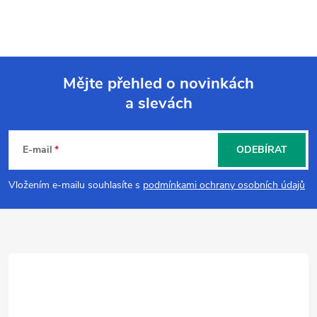
Mějte přehled o novinkách
a slevách
Z
á
E-mail
ODEBÍRAT
p
Vložením e-mailu souhlasíte s
podmínkami ochrany osobních údajů
a
t
í