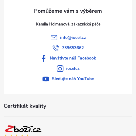
Kamila Holmanová
info
@
iocel.cz
739653662
Navštivte náš Facebook
iocelcz
Sledujte náš YouTube
Certifikát kvality