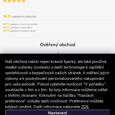
96 %
spokojených zákazníků
98 %
spokojeno s termínem dodání
99 %
spokojeno s komunikací
99 %
spokojeno s dodáním zboží
Ověřený obchod
Náš obchod nabízí nejen krásné šperky, ale také používá
sladké sušenky (cookies) a další technologie k zajištění
spolehlivosti a bezpečnosti našich stránek, k měření jejich
výkonu a k poskytování personalizovaného nakupování
pro vaše pohodlí. Pokud vyberete možnost "V pořádku",
souhlasíte s tím a s tím, že tyto informace můžeme sdílet
s třetími stranami. Kliknutím na tlačítko "Nastavit
preference" získáte další možnosti. Preference můžete
kdykoli změnit. Další informace naleznete
ZDE
.
iocel.cz
Obchodní podmínky
Ochrana osobních údajů
Nastavení