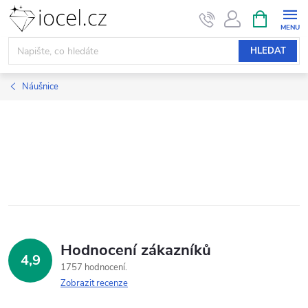
Přejít
NÁKUPNÍ
KOŠÍK
na
obsah
HLEDAT
Náušnice
Hodnocení zákazníků
4,9
1757 hodnocení
Zobrazit recenze