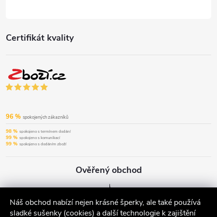
Certifikát kvality
96 %
spokojených zákazníků
98 %
spokojeno s termínem dodání
99 %
spokojeno s komunikací
99 %
spokojeno s dodáním zboží
Ověřený obchod
Náš obchod nabízí nejen krásné šperky, ale také používá
sladké sušenky (cookies) a další technologie k zajištění