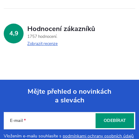
Hodnocení zákazníků
4,9
1757 hodnocení
Zobrazit recenze
Mějte přehled o novinkách
a slevách
Z
á
E-mail
ODEBÍRAT
p
Vložením e-mailu souhlasíte s
podmínkami ochrany osobních údajů