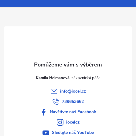
a
t
í
Kamila Holmanová
info
@
iocel.cz
739653662
Navštivte náš Facebook
iocelcz
Sledujte náš YouTube