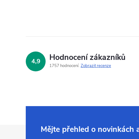
Hodnocení zákazníků
4,9
1757 hodnocení
Zobrazit recenze
Z
Mějte přehled o novinkách