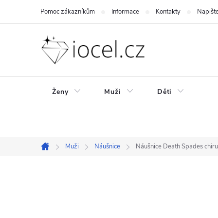
Přejít
Pomoc zákazníkům
Informace
Kontakty
Napišt
na
obsah
Ženy
Muži
Děti
Muži
Náušnice
Náušnice Death Spades chiru
Domů