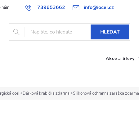
739653662
info@iocel.cz
e nám
Blog
Obchodní podmínky
Oblíbené
Spolupráce
HLEDAT
Akce a Slevy
rgická ocel
+Dárková krabička zdarma +Silikonová ochranná zarážka zdarma