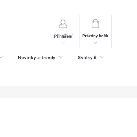
Bezpečnostní informace
NÁKUPNÍ
KOŠÍK
Prázdný košík
Přihlášení
Novinky a trendy
Svíčky 🕯️