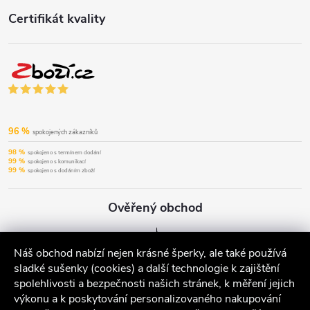
Certifikát kvality
96 %
spokojených zákazníků
98 %
spokojeno s termínem dodání
99 %
spokojeno s komunikací
99 %
spokojeno s dodáním zboží
Ověřený obchod
Náš obchod nabízí nejen krásné šperky, ale také používá
sladké sušenky (cookies) a další technologie k zajištění
spolehlivosti a bezpečnosti našich stránek, k měření jejich
výkonu a k poskytování personalizovaného nakupování