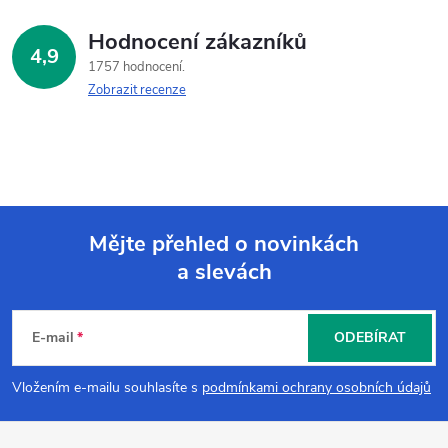
Hodnocení zákazníků
4,9
1757 hodnocení
Zobrazit recenze
Mějte přehled o novinkách
a slevách
Z
á
E-mail
ODEBÍRAT
p
Vložením e-mailu souhlasíte s
podmínkami ochrany osobních údajů
a