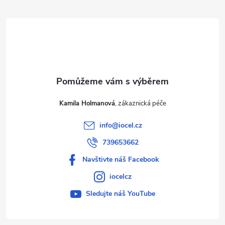
t
í
Kamila Holmanová
info
@
iocel.cz
739653662
Navštivte náš Facebook
iocelcz
Sledujte náš YouTube