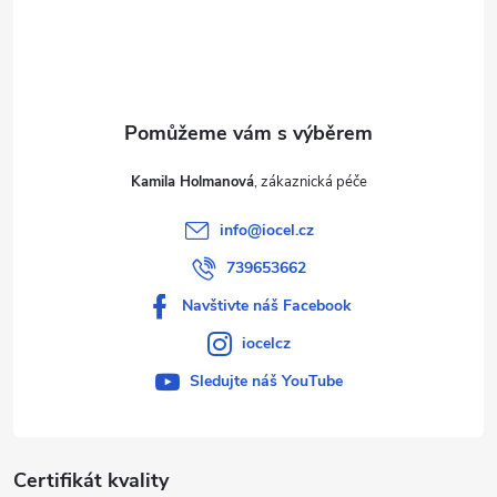
í
Kamila Holmanová
info
@
iocel.cz
739653662
Navštivte náš Facebook
iocelcz
Sledujte náš YouTube
Certifikát kvality