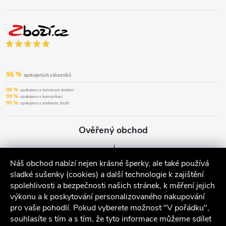
96 %
spokojených zákazníků
98 %
spokojeno s termínem dodání
99 %
spokojeno s komunikací
99 %
spokojeno s dodáním zboží
Ověřený obchod
Náš obchod nabízí nejen krásné šperky, ale také používá
sladké sušenky (cookies) a další technologie k zajištění
spolehlivosti a bezpečnosti našich stránek, k měření jejich
výkonu a k poskytování personalizovaného nakupování
pro vaše pohodlí. Pokud vyberete možnost "V pořádku",
souhlasíte s tím a s tím, že tyto informace můžeme sdílet