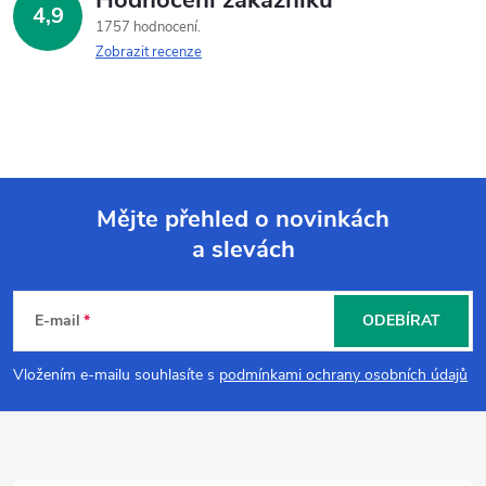
4,9
1757 hodnocení
Zobrazit recenze
Mějte přehled o novinkách
a slevách
Z
á
E-mail
ODEBÍRAT
p
Vložením e-mailu souhlasíte s
podmínkami ochrany osobních údajů
a
t