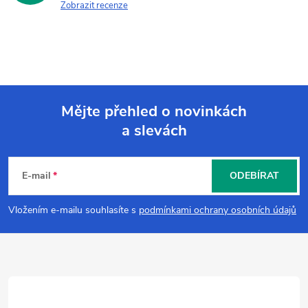
Zobrazit recenze
Mějte přehled o novinkách
a slevách
Z
á
E-mail
ODEBÍRAT
p
Vložením e-mailu souhlasíte s
podmínkami ochrany osobních údajů
a
t