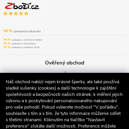
96 %
spokojených zákazníků
98 %
spokojeno s termínem dodání
99 %
spokojeno s komunikací
99 %
spokojeno s dodáním zboží
Ověřený obchod
Náš obchod nabízí nejen krásné šperky, ale také používá
sladké sušenky (cookies) a další technologie k zajištění
spolehlivosti a bezpečnosti našich stránek, k měření jejich
výkonu a k poskytování personalizovaného nakupování
pro vaše pohodlí. Pokud vyberete možnost "V pořádku",
souhlasíte s tím a s tím, že tyto informace můžeme sdílet
s třetími stranami. Kliknutím na tlačítko "Nastavit
preference" získáte další možnosti. Preference můžete