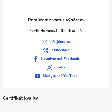
í
Kamila Holmanová
info
@
iocel.cz
739653662
Navštivte náš Facebook
iocelcz
Sledujte náš YouTube
Certifikát kvality