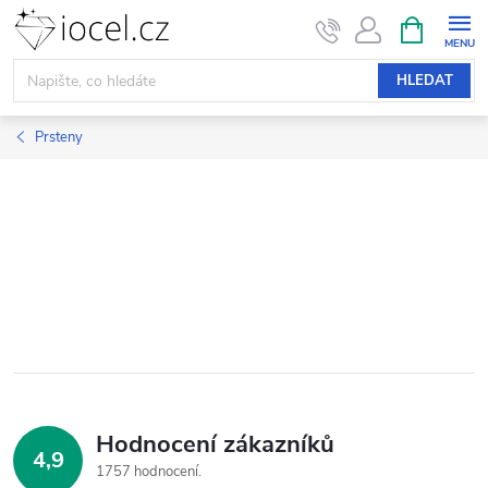
Přejít
NÁKUPNÍ
KOŠÍK
na
obsah
HLEDAT
Prsteny
Hodnocení zákazníků
4,9
1757 hodnocení