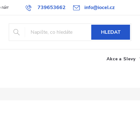
739653662
info@iocel.cz
e nám
Blog
Obchodní podmínky
Oblíbené
Spolupráce
HLEDAT
Akce a Slevy