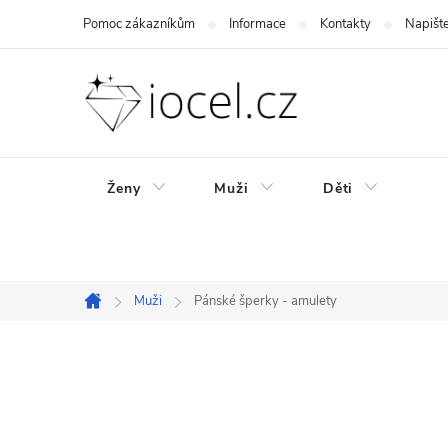
Přejít
Pomoc zákazníkům
Informace
Kontakty
Napišt
na
obsah
Ženy
Muži
Děti
Muži
Pánské šperky - amulety
Domů