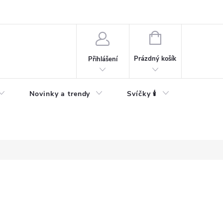
Bezpečnostní informace
NÁKUPNÍ
KOŠÍK
Prázdný košík
Přihlášení
Novinky a trendy
Svíčky 🕯️