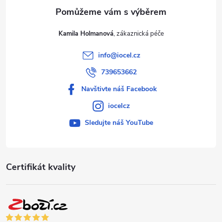
Kamila Holmanová
info
@
iocel.cz
739653662
Navštivte náš Facebook
iocelcz
Sledujte náš YouTube
Certifikát kvality