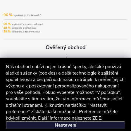
96 %
spokojených zákazníků
98 %
spokojeno s termínem dodání
99 %
spokojeno s komunikací
99 %
spokojeno s dodáním zboží
Ověřený obchod
Náš obchod nabízí nejen krásné šperky, ale také používá
sladké sušenky (cookies) a další technologie k zajištění
spolehlivosti a bezpečnosti našich stránek, k měření jejich
výkonu a k poskytování personalizovaného nakupování
pro vaše pohodlí. Pokud vyberete možnost "V pořádku",
souhlasíte s tím a s tím, že tyto informace můžeme sdílet
s třetími stranami. Kliknutím na tlačítko "Nastavit
preference" získáte další možnosti. Preference můžete
kdykoli změnit. Další informace naleznete
ZDE
.
iocel.cz
Obchodní podmínky
Ochrana osobních údajů
Nastavení