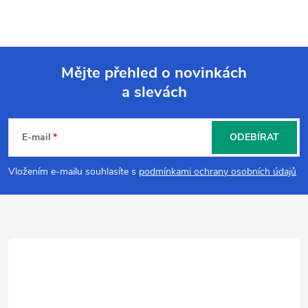
Mějte přehled o novinkách
a slevách
Z
á
E-mail
ODEBÍRAT
p
Vložením e-mailu souhlasíte s
podmínkami ochrany osobních údajů
a
t
í