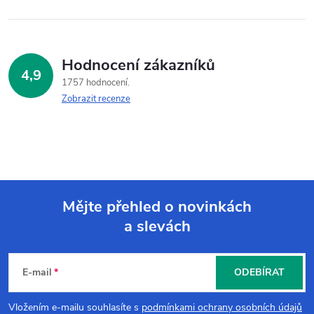
Hodnocení zákazníků
4,9
1757 hodnocení
Zobrazit recenze
Mějte přehled o novinkách
a slevách
Z
á
E-mail
ODEBÍRAT
p
Vložením e-mailu souhlasíte s
podmínkami ochrany osobních údajů