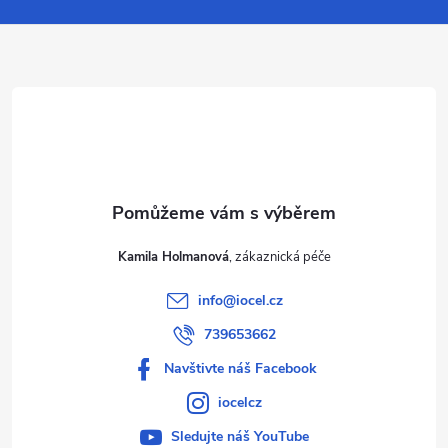
a
t
í
Kamila Holmanová
info
@
iocel.cz
739653662
Navštivte náš Facebook
iocelcz
Sledujte náš YouTube