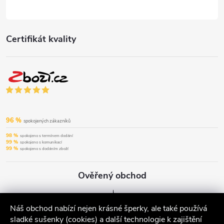
Certifikát kvality
96 %
spokojených zákazníků
98 %
spokojeno s termínem dodání
99 %
spokojeno s komunikací
99 %
spokojeno s dodáním zboží
Ověřený obchod
Náš obchod nabízí nejen krásné šperky, ale také používá
sladké sušenky (cookies) a další technologie k zajištění