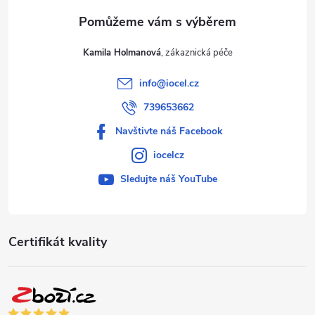
Kamila Holmanová
info
@
iocel.cz
739653662
Navštivte náš Facebook
iocelcz
Sledujte náš YouTube
Certifikát kvality