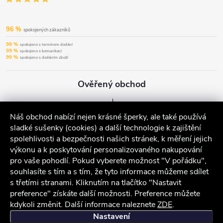
96 %
spokojených zákazníků
98 %
spokojeno s termínem dodání
99 %
spokojeno s komunikací
99 %
spokojeno s dodáním zboží
Ověřený obchod
Náš obchod nabízí nejen krásné šperky, ale také používá
sladké sušenky (cookies) a další technologie k zajištění
spolehlivosti a bezpečnosti našich stránek, k měření jejich
výkonu a k poskytování personalizovaného nakupování
pro vaše pohodlí. Pokud vyberete možnost "V pořádku",
souhlasíte s tím a s tím, že tyto informace můžeme sdílet
s třetími stranami. Kliknutím na tlačítko "Nastavit
preference" získáte další možnosti. Preference můžete
kdykoli změnit. Další informace naleznete
ZDE
.
iocel.cz
Obchodní podmínky
Ochrana osobních údajů
Nastavení