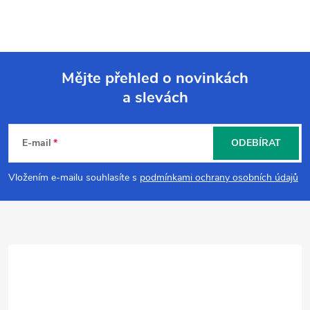
Mějte přehled o novinkách
a slevách
Z
á
E-mail
ODEBÍRAT
p
Vložením e-mailu souhlasíte s
podmínkami ochrany osobních údajů
a
t
í