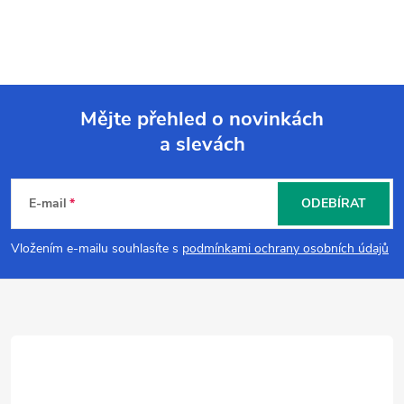
Mějte přehled o novinkách
a slevách
Z
á
E-mail
ODEBÍRAT
p
Vložením e-mailu souhlasíte s
podmínkami ochrany osobních údajů
a
t
í