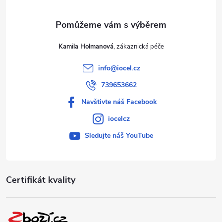
Kamila Holmanová
info
@
iocel.cz
739653662
Navštivte náš Facebook
iocelcz
Sledujte náš YouTube
Certifikát kvality