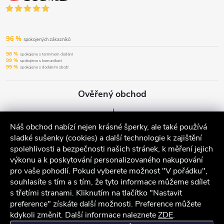
96 %
spokojených zákazníků
98 %
spokojeno s termínem dodání
99 %
spokojeno s komunikací
99 %
spokojeno s dodáním zboží
Ověřený obchod
Náš obchod nabízí nejen krásné šperky, ale také používá
sladké sušenky (cookies) a další technologie k zajištění
spolehlivosti a bezpečnosti našich stránek, k měření jejich
výkonu a k poskytování personalizovaného nakupování
pro vaše pohodlí. Pokud vyberete možnost "V pořádku",
souhlasíte s tím a s tím, že tyto informace můžeme sdílet
s třetími stranami. Kliknutím na tlačítko "Nastavit
preference" získáte další možnosti. Preference můžete
kdykoli změnit. Další informace naleznete
ZDE
.
iocel.cz
Obchodní podmínky
Ochrana osobních údajů