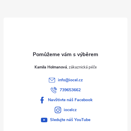
a
t
í
Kamila Holmanová
info
@
iocel.cz
739653662
Navštivte náš Facebook
iocelcz
Sledujte náš YouTube