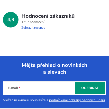
Hodnocení zákazníků
4,9
1757 hodnocení
Zobrazit recenze
Mějte přehled o novinkách
a slevách
Z
á
E-mail
ODEBÍRAT
p
Vložením e-mailu souhlasíte s
podmínkami ochrany osobních údajů