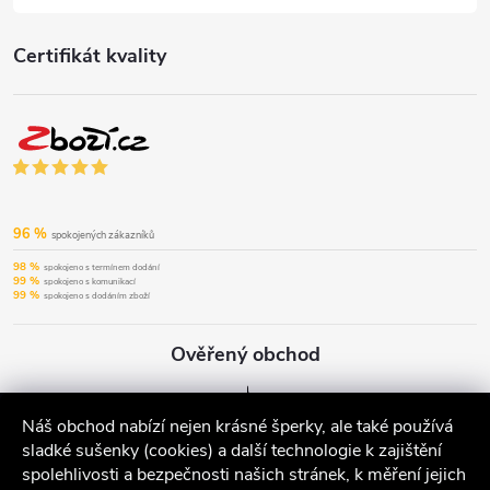
Certifikát kvality
96 %
spokojených zákazníků
98 %
spokojeno s termínem dodání
99 %
spokojeno s komunikací
99 %
spokojeno s dodáním zboží
Ověřený obchod
Náš obchod nabízí nejen krásné šperky, ale také používá
sladké sušenky (cookies) a další technologie k zajištění
spolehlivosti a bezpečnosti našich stránek, k měření jejich