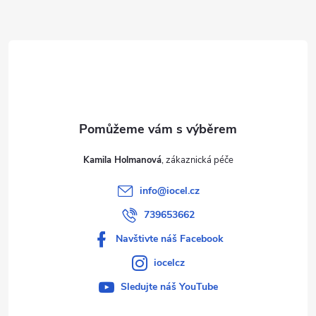
a
t
í
Kamila Holmanová
info
@
iocel.cz
739653662
Navštivte náš Facebook
iocelcz
Sledujte náš YouTube