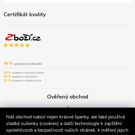
Certifikát kvality
96 %
spokojených zákazníků
98 %
spokojeno s termínem dodání
99 %
spokojeno s komunikací
99 %
spokojeno s dodáním zboží
Ověřený obchod
Náš obchod nabízí nejen krásné šperky, ale také používá
sladké sušenky (cookies) a další technologie k zajištění
spolehlivosti a bezpečnosti našich stránek, k měření jejich