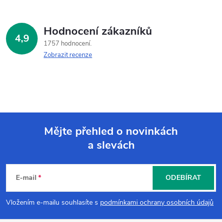
Hodnocení zákazníků
4,9
1757 hodnocení
Zobrazit recenze
Mějte přehled o novinkách
a slevách
Z
á
E-mail
ODEBÍRAT
p
Vložením e-mailu souhlasíte s
podmínkami ochrany osobních údajů