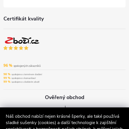
Certifikát kvality
96 %
spokojených zákazníků
98 %
spokojeno s termínem dodání
99 %
spokojeno s komunikací
99 %
spokojeno s dodáním zboží
Ověřený obchod
Náš obchod nabízí nejen krásné šperky, ale také používá
sladké sušenky (cookies) a další technologie k zajištění