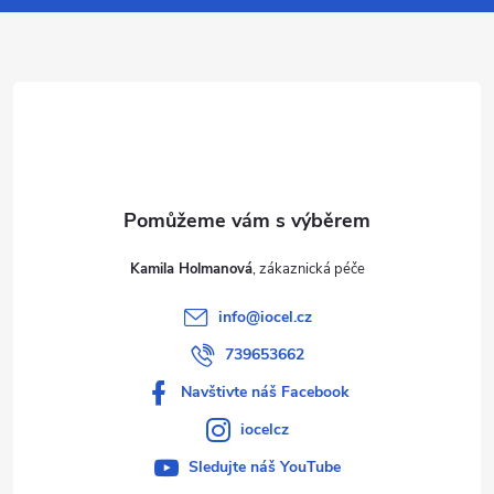
a
t
í
Kamila Holmanová
info
@
iocel.cz
739653662
Navštivte náš Facebook
iocelcz
Sledujte náš YouTube