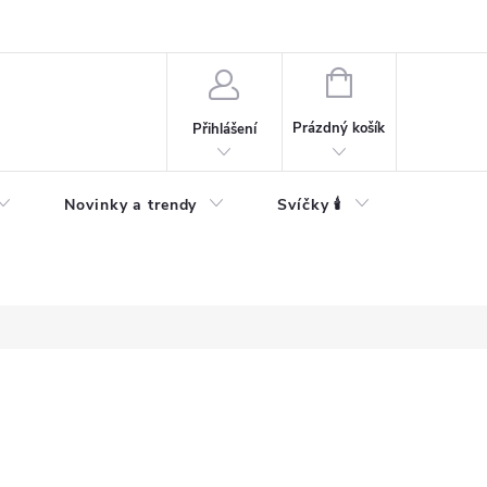
Bezpečnostní informace
NÁKUPNÍ
KOŠÍK
Prázdný košík
Přihlášení
Novinky a trendy
Svíčky 🕯️