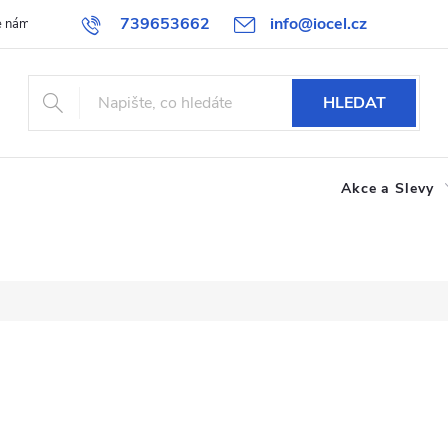
739653662
info@iocel.cz
e nám
Blog
Obchodní podmínky
Oblíbené
Spolupráce
HLEDAT
Akce a Slevy