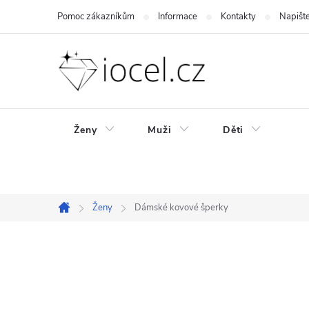
Přejít
Pomoc zákazníkům
Informace
Kontakty
Napišt
na
obsah
Ženy
Muži
Děti
Ženy
Dámské kovové šperky
Domů