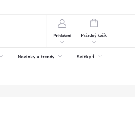
Bezpečnostní informace
NÁKUPNÍ
KOŠÍK
Prázdný košík
Přihlášení
Novinky a trendy
Svíčky 🕯️