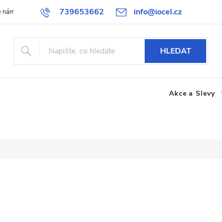
739653662
info@iocel.cz
e nám
Blog
Obchodní podmínky
Oblíbené
Spolupráce
HLEDAT
Akce a Slevy