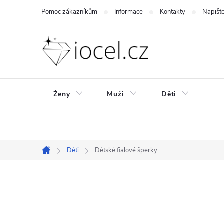
Přejít
Pomoc zákazníkům
Informace
Kontakty
Napišt
na
obsah
Ženy
Muži
Děti
Děti
Dětské fialové šperky
Domů