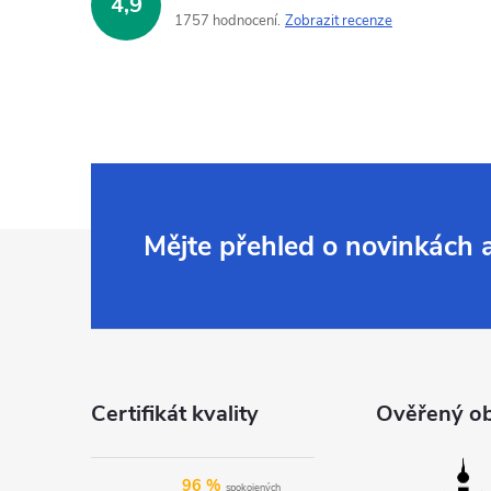
4,9
1757 hodnocení
Zobrazit recenze
Z
Mějte přehled o novinkách
á
p
a
Certifikát kvality
Ověřený o
t
96 %
spokojených