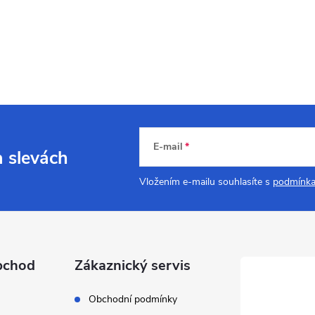
E-mail
a slevách
Vložením e-mailu souhlasíte s
podmínka
bchod
Zákaznický servis
Obchodní podmínky