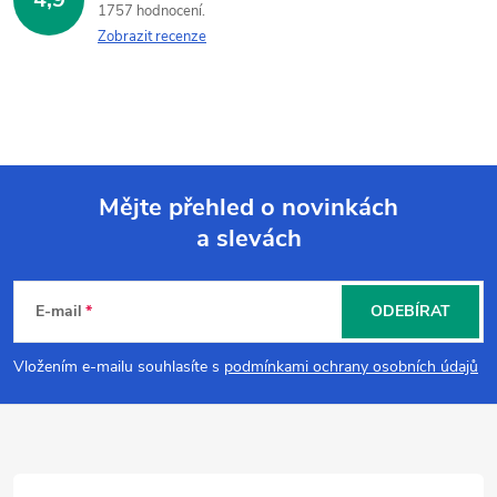
1757 hodnocení
Zobrazit recenze
Mějte přehled o novinkách
a slevách
Z
á
E-mail
ODEBÍRAT
p
Vložením e-mailu souhlasíte s
podmínkami ochrany osobních údajů
a
t