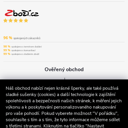
96 %
spokojených zákazníků
98 %
spokojeno s termínem dodání
99 %
spokojeno s komunikací
99 %
spokojeno s dodáním zboží
Ověřený obchod
Náš obchod nabízí nejen krásné šperky, ale také používá
sladké sušenky (cookies) a další technologie k zajištění
spolehlivosti a bezpečnosti našich stránek, k měření jejich
výkonu a k poskytování personalizovaného nakupování
pro vaše pohodlí. Pokud vyberete možnost "V pořádku",
souhlasíte s tím a s tím, že tyto informace můžeme sdílet
s třetími stranami. Kliknutím na tlačítko "Nastavit