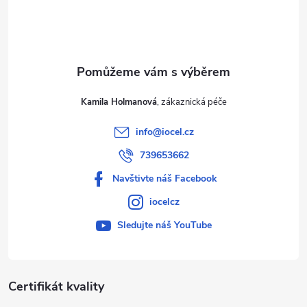
í
Kamila Holmanová
info
@
iocel.cz
739653662
Navštivte náš Facebook
iocelcz
Sledujte náš YouTube
Certifikát kvality