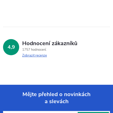
Hodnocení zákazníků
4,9
1757 hodnocení
Zobrazit recenze
Mějte přehled o novinkách
a slevách
Z