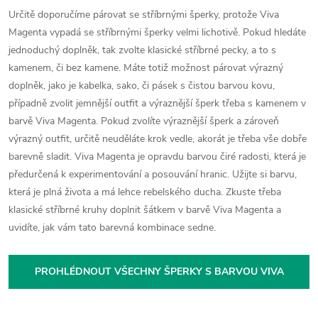
Určitě doporučíme párovat se stříbrnými šperky, protože Viva
Magenta vypadá se stříbrnými šperky velmi lichotivě. Pokud hledáte
jednoduchý doplněk, tak zvolte klasické stříbrné pecky, a to s
kamenem, či bez kamene. Máte totiž možnost párovat výrazný
doplněk, jako je kabelka, sako, či pásek s čistou barvou kovu,
případně zvolit jemnější outfit a výraznější šperk třeba s kamenem v
barvě Viva Magenta. Pokud zvolíte výraznější šperk a zároveň
výrazný outfit, určitě neuděláte krok vedle, akorát je třeba vše dobře
barevně sladit. Viva Magenta je opravdu barvou čiré radosti, která je
předurčená k experimentování a posouvání hranic. Užijte si barvu,
která je plná života a má lehce rebelského ducha. Zkuste třeba
klasické stříbrné kruhy doplnit šátkem v barvě Viva Magenta a
uvidíte, jak vám tato barevná kombinace sedne.
PROHLÉDNOUT VŠECHNY ŠPERKY S BARVOU VIVA
MAGENTA