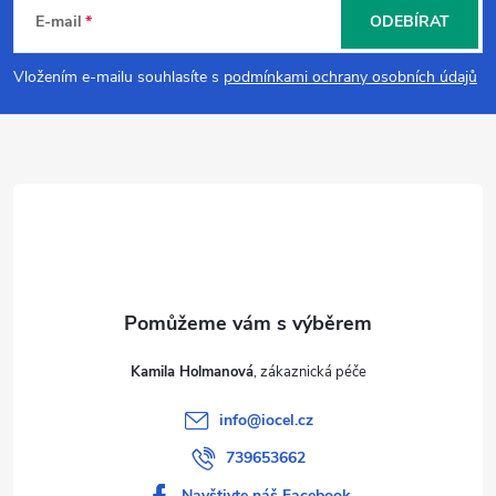
á
E-mail
ODEBÍRAT
p
Vložením e-mailu souhlasíte s
podmínkami ochrany osobních údajů
a
t
í
Kamila Holmanová
info
@
iocel.cz
739653662
Navštivte náš Facebook