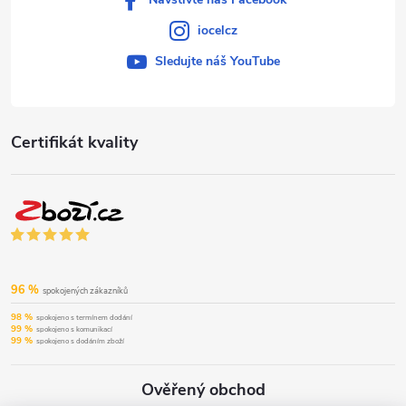
iocelcz
Sledujte náš YouTube
Certifikát kvality
96 %
spokojených zákazníků
98 %
spokojeno s termínem dodání
99 %
spokojeno s komunikací
99 %
spokojeno s dodáním zboží
Ověřený obchod