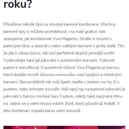
roku?
Přinášíme několik tipů na vhodné barevné kombinace. Všechny
barevné tipy si můžete prohlédnout i na malé grafice, kde
ukazujeme, jak kombinovat Viva Magentu. Skvěle si rozumí s
pleťovými tóny a obecně s velmi světlými barvami s prvky šedé. Tím,
že jde o silnou barvu, tak umí perfektně doplnit jemnější outfit.
Vyzkoušejte také její párování s pastelovými barvami. Výborně
padne k meruňkové, či pastelově růžové. Viva Magenta je barvou,
která dokáže stvořit úžasnou rovnováhu mezi teplými a chladnými
barvami. Bez problémů tak svůj šperk sladíte s leskem na rty, či s
pudrem, nebo krémem na tváře. Náš tajný tip na barevné párování je
párování s barvou mořské řasy Codium, někdy také nazývané Miru-
iro. Jedná se o velmi tmavý odstín žluté, který působí až hnědě. V
této kombinaci vypadá barva velmi luxusně.