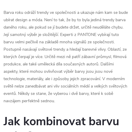
Barva roku odráží trendy ve společnosti a ukazuje nám kam se bude
ubírat design a móda. Není to tak, že by to byla jediná trendy barva
daného roku, ale pokud se jí budete držet, určitě neuděláte chybu.
Její samotný výběr je složitější. Experti z PANTONE vybírají tuto
barvu velmi pečlivě na základě mnoha signálů ze společnosti.
Postupně nasávají světové trendy a hledají barevné vlivy. Oblastí, ze
kterých čerpají je více. Určitě mezi ně patří zábavní průmysl, filmová
produkce, ale také umělecká díla současných autorů. Dalšími
aspekty, které mohou ovlivňovat výběr barvy jsou jsou nové
technologie, materiály, ale i způsoby jejich zpracování. V moderním
světě nelze zanedbávat ani vliv sociálních médií a velkých světových
eventů. Někdy se stane, že vyberou i dvě barvy, které k sobě
navzájem perfektně sednou.
Jak kombinovat barvu