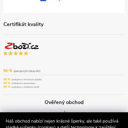
Certifikát kvality
96 %
spokojených zákazníků
98 %
spokojeno s termínem dodání
99 %
spokojeno s komunikací
99 %
spokojeno s dodáním zboží
Ověřený obchod
Náš obchod nabízí nejen krásné šperky, ale také používá
sladké sušenky (cookies) a další technologie k zajištění