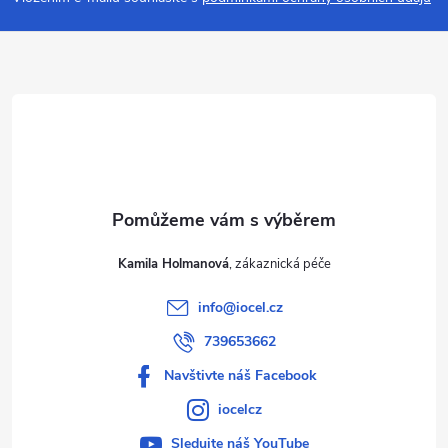
a
t
í
Kamila Holmanová
info
@
iocel.cz
739653662
Navštivte náš Facebook
iocelcz
Sledujte náš YouTube