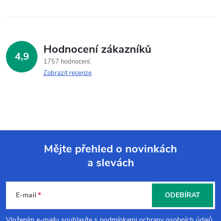
Hodnocení zákazníků
4,9
1757 hodnocení
Zobrazit recenze
Mějte přehled o novinkách
a slevách
Z
á
E-mail
ODEBÍRAT
p
Vložením e-mailu souhlasíte s
podmínkami ochrany osobních údajů