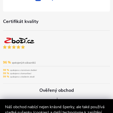
Certifikát kvality
96 %
spokojených zákazníků
98 %
spokojeno s termínem dodání
99 %
spokojeno s komunikací
99 %
spokojeno s dodáním zboží
Ověřený obchod
Náš obchod nabízí nejen krásné šperky, ale také používá
sladké sušenky (cookies) a další technologie k zajištění