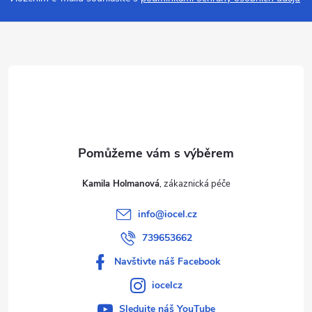
a
t
í
Kamila Holmanová
info
@
iocel.cz
739653662
Navštivte náš Facebook
iocelcz
Sledujte náš YouTube