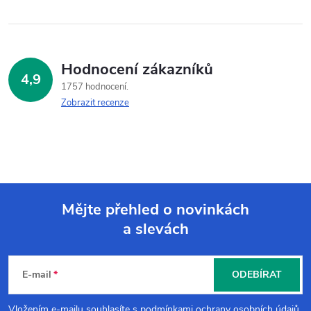
Hodnocení zákazníků
4,9
1757 hodnocení
Zobrazit recenze
Mějte přehled o novinkách
a slevách
Z
á
E-mail
ODEBÍRAT
p
Vložením e-mailu souhlasíte s
podmínkami ochrany osobních údajů