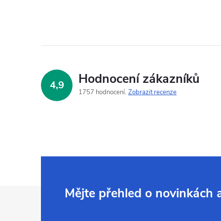
Hodnocení zákazníků
4,9
1757 hodnocení
Zobrazit recenze
Z
Mějte přehled o novinkách