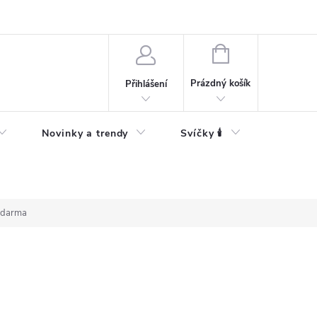
Bezpečnostní informace
NÁKUPNÍ
KOŠÍK
Prázdný košík
Přihlášení
Novinky a trendy
Svíčky 🕯️
zdarma