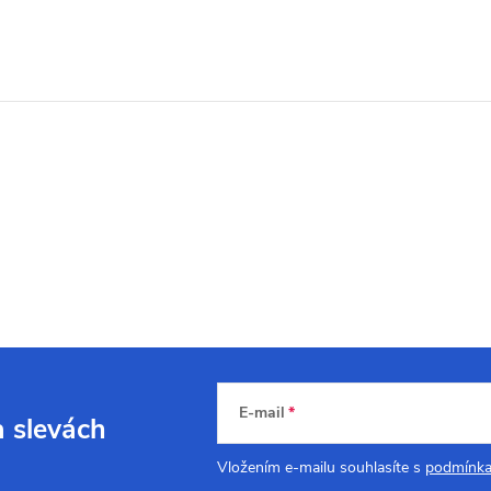
E-mail
a slevách
Vložením e-mailu souhlasíte s
podmínka