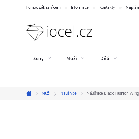
Přejít
Pomoc zákazníkům
Informace
Kontakty
Napišt
na
obsah
Ženy
Muži
Děti
Muži
Náušnice
Náušnice Black Fashion Wing
Domů