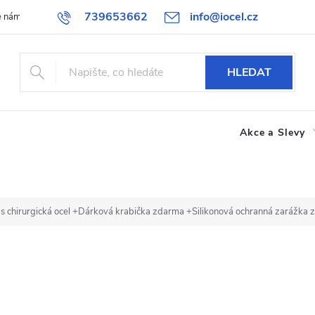
739653662
info@iocel.cz
e nám
Blog
Obchodní podmínky
Oblíbené
Spolupráce
HLEDAT
Akce a Slevy
s chirurgická ocel
+Dárková krabička zdarma +Silikonová ochranná zarážka 