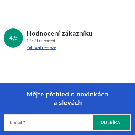
Hodnocení zákazníků
4,9
1757 hodnocení
Zobrazit recenze
Mějte přehled o novinkách
a slevách
Z
á
E-mail
ODEBÍRAT