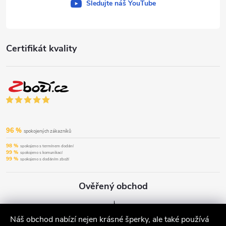
Sledujte náš YouTube
Certifikát kvality
96 %
spokojených zákazníků
98 %
spokojeno s termínem dodání
99 %
spokojeno s komunikací
99 %
spokojeno s dodáním zboží
Ověřený obchod
Náš obchod nabízí nejen krásné šperky, ale také používá