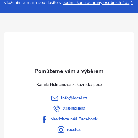
p
Vložením e-mailu souhlasíte s
podmínkami ochrany osobních údajů
a
t
í
Kamila Holmanová
info
@
iocel.cz
739653662
Navštivte náš Facebook
iocelcz