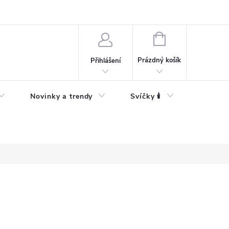
Bezpečnostní informace
NÁKUPNÍ
KOŠÍK
Prázdný košík
Přihlášení
Novinky a trendy
Svíčky 🕯️