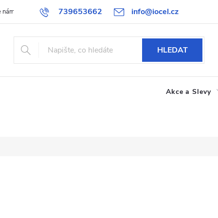
739653662
info@iocel.cz
e nám
Blog
Obchodní podmínky
Oblíbené
Spolupráce
HLEDAT
Akce a Slevy