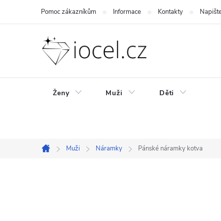
Přejít
Pomoc zákazníkům
Informace
Kontakty
Napišt
na
obsah
Ženy
Muži
Děti
Muži
Náramky
Pánské náramky kotva
Domů