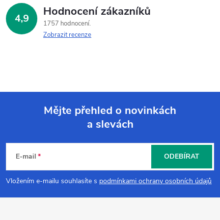
Hodnocení zákazníků
4,9
1757 hodnocení
Zobrazit recenze
Mějte přehled o novinkách
a slevách
Z
á
E-mail
ODEBÍRAT
p
Vložením e-mailu souhlasíte s
podmínkami ochrany osobních údajů
a