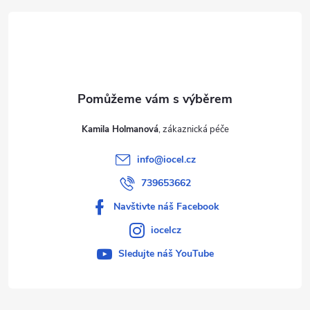
t
í
Kamila Holmanová
info
@
iocel.cz
739653662
Navštivte náš Facebook
iocelcz
Sledujte náš YouTube