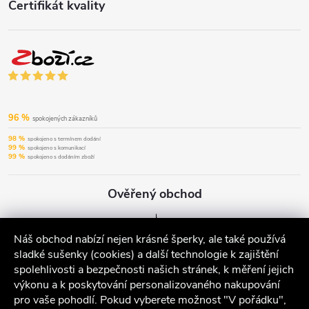
Certifikát kvality
96 %
spokojených zákazníků
98 %
spokojeno s termínem dodání
99 %
spokojeno s komunikací
99 %
spokojeno s dodáním zboží
Ověřený obchod
Náš obchod nabízí nejen krásné šperky, ale také používá
sladké sušenky (cookies) a další technologie k zajištění
spolehlivosti a bezpečnosti našich stránek, k měření jejich
výkonu a k poskytování personalizovaného nakupování
pro vaše pohodlí. Pokud vyberete možnost "V pořádku",