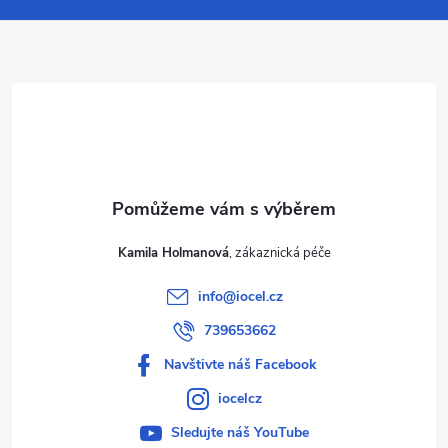
a
t
í
Kamila Holmanová
info
@
iocel.cz
739653662
Navštivte náš Facebook
iocelcz
Sledujte náš YouTube