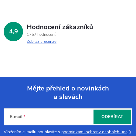
Hodnocení zákazníků
4,9
1757 hodnocení
Zobrazit recenze
Mějte přehled o novinkách
a slevách
Z
á
E-mail
ODEBÍRAT
p
Vložením e-mailu souhlasíte s
podmínkami ochrany osobních údajů