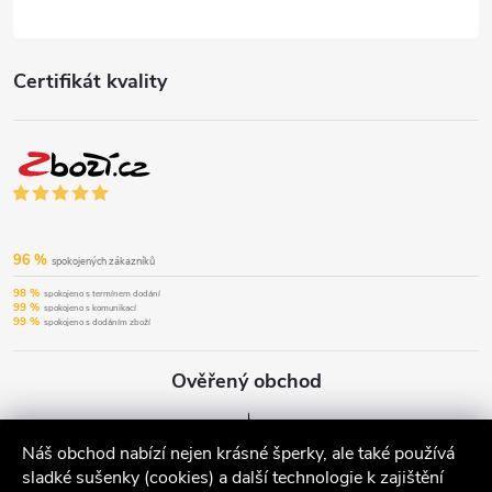
Certifikát kvality
96 %
spokojených zákazníků
98 %
spokojeno s termínem dodání
99 %
spokojeno s komunikací
99 %
spokojeno s dodáním zboží
Ověřený obchod
Náš obchod nabízí nejen krásné šperky, ale také používá
sladké sušenky (cookies) a další technologie k zajištění