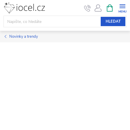
Přejít
NÁKUPNÍ
KOŠÍK
na
obsah
HLEDAT
Novinky a trendy