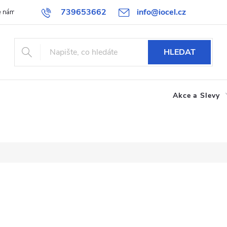
739653662
info@iocel.cz
e nám
Blog
Obchodní podmínky
Oblíbené
Spolupráce
HLEDAT
Akce a Slevy