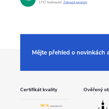
1757 hodnocení
Zobrazit recenze
Z
Mějte přehled o novinkách
á
p
a
Certifikát kvality
Ověřený o
t
96 %
spokojených