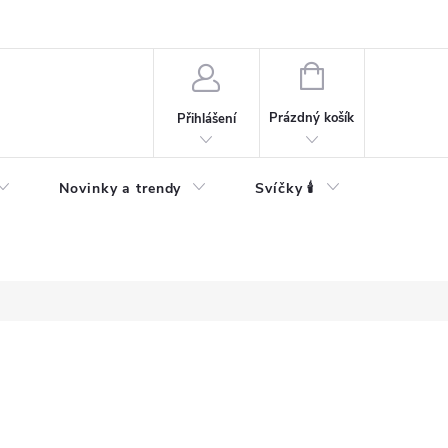
Bezpečnostní informace
NÁKUPNÍ
KOŠÍK
Prázdný košík
Přihlášení
Novinky a trendy
Svíčky 🕯️