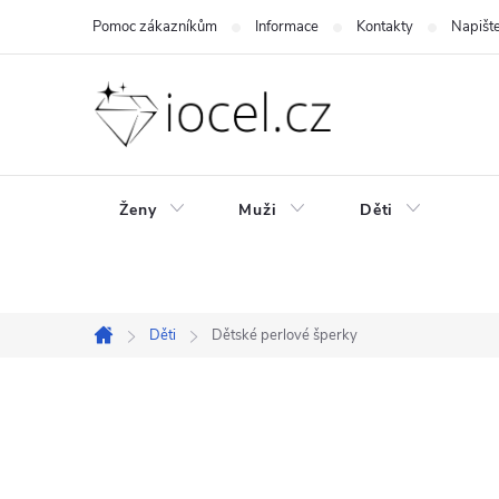
Přejít
Pomoc zákazníkům
Informace
Kontakty
Napišt
na
obsah
Ženy
Muži
Děti
Děti
Dětské perlové šperky
Domů