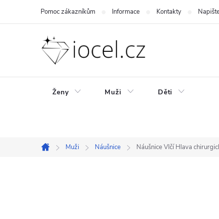
Přejít
Pomoc zákazníkům
Informace
Kontakty
Napišt
na
obsah
Ženy
Muži
Děti
Muži
Náušnice
Náušnice Vlčí Hlava chirurgi
Domů