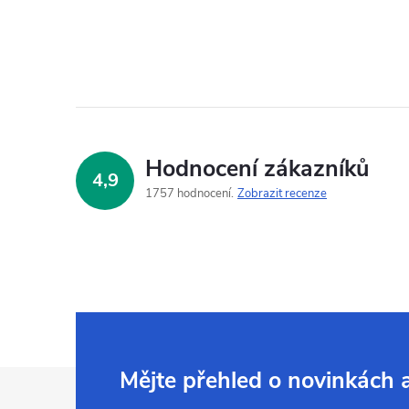
Hodnocení zákazníků
4,9
1757 hodnocení
Zobrazit recenze
Z
Mějte přehled o novinkách