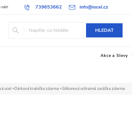
739653662
info@iocel.cz
e nám
Blog
Obchodní podmínky
Oblíbené
Spolupráce
HLEDAT
Akce a Slevy
cká ocel
+Dárková krabička zdarma +Silikonová ochranná zarážka zdarma