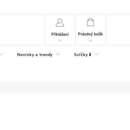
Bezpečnostní informace
NÁKUPNÍ
KOŠÍK
Prázdný košík
Přihlášení
Novinky a trendy
Svíčky 🕯️