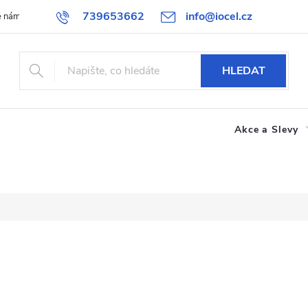
739653662
info@iocel.cz
e nám
Blog
Obchodní podmínky
Oblíbené
Spolupráce
HLEDAT
Akce a Slevy