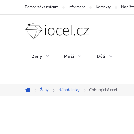
Přejít
Pomoc zákazníkům
Informace
Kontakty
Napišt
na
obsah
Ženy
Muži
Děti
Ženy
Náhrdelníky
Chirurgická ocel
Domů