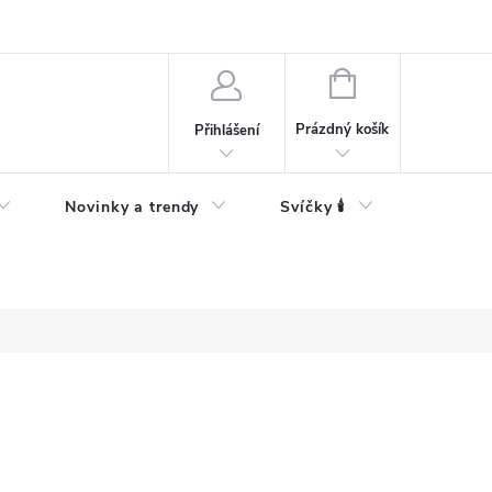
Bezpečnostní informace
NÁKUPNÍ
KOŠÍK
Prázdný košík
Přihlášení
Novinky a trendy
Svíčky 🕯️