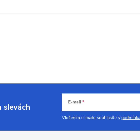
E-mail
a slevách
Vložením e-mailu souhlasíte s
podmínka