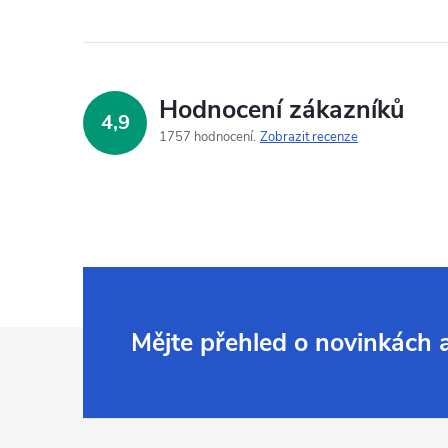
Hodnocení zákazníků
4,9
1757 hodnocení
Zobrazit recenze
Z
Mějte přehled o novinkách
á