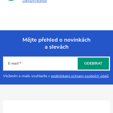
Zobrazit recenze
Mějte přehled o novinkách
a slevách
Z
á
E-mail
ODEBÍRAT
p
Vložením e-mailu souhlasíte s
podmínkami ochrany osobních údajů
a
t