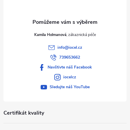
í
Kamila Holmanová
info
@
iocel.cz
739653662
Navštivte náš Facebook
iocelcz
Sledujte náš YouTube
Certifikát kvality