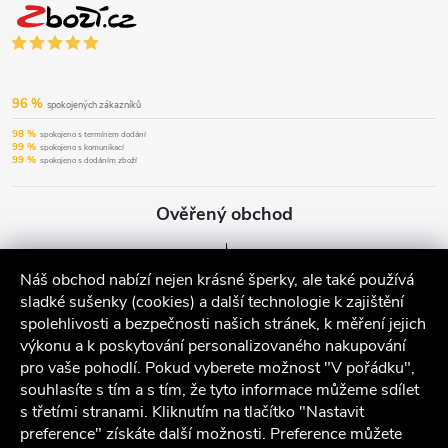
96 %
spokojených zákazníků
98 %
spokojeno s termínem dodání
99 %
spokojeno s komunikací
99 %
spokojeno s dodáním zboží
Ověřený obchod
Náš obchod nabízí nejen krásné šperky, ale také používá
sladké sušenky (cookies) a další technologie k zajištění
spolehlivosti a bezpečnosti našich stránek, k měření jejich
výkonu a k poskytování personalizovaného nakupování
pro vaše pohodlí. Pokud vyberete možnost "V pořádku",
souhlasíte s tím a s tím, že tyto informace můžeme sdílet
s třetími stranami. Kliknutím na tlačítko "Nastavit
preference" získáte další možnosti. Preference můžete