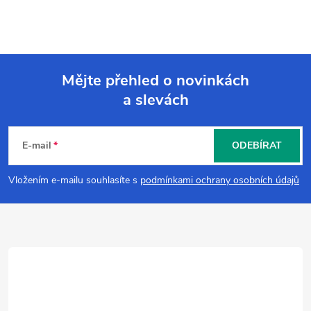
Mějte přehled o novinkách
a slevách
Z
á
E-mail
ODEBÍRAT
p
Vložením e-mailu souhlasíte s
podmínkami ochrany osobních údajů
a
t
í