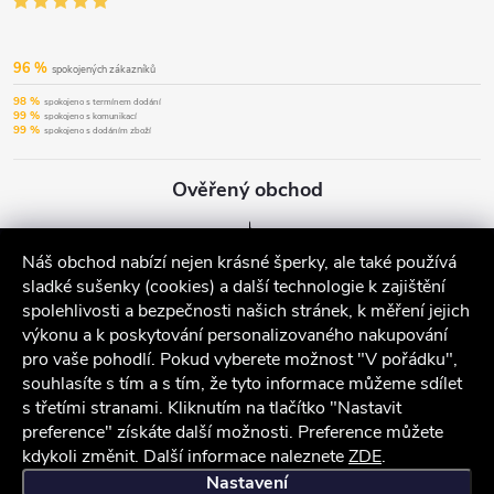
96 %
spokojených zákazníků
98 %
spokojeno s termínem dodání
99 %
spokojeno s komunikací
99 %
spokojeno s dodáním zboží
Ověřený obchod
Náš obchod nabízí nejen krásné šperky, ale také používá
sladké sušenky (cookies) a další technologie k zajištění
spolehlivosti a bezpečnosti našich stránek, k měření jejich
výkonu a k poskytování personalizovaného nakupování
pro vaše pohodlí. Pokud vyberete možnost "V pořádku",
souhlasíte s tím a s tím, že tyto informace můžeme sdílet
s třetími stranami. Kliknutím na tlačítko "Nastavit
preference" získáte další možnosti. Preference můžete
kdykoli změnit. Další informace naleznete
ZDE
.
iocel.cz
Obchodní podmínky
Ochrana osobních údajů
Nastavení