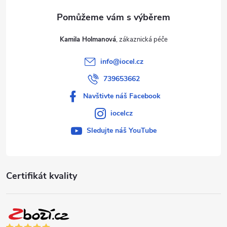
Kamila Holmanová
info
@
iocel.cz
739653662
Navštivte náš Facebook
iocelcz
Sledujte náš YouTube
Certifikát kvality