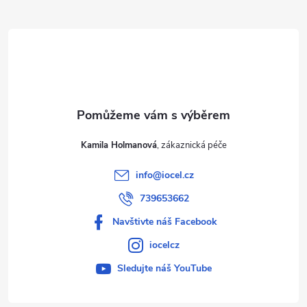
t
í
Kamila Holmanová
info
@
iocel.cz
739653662
Navštivte náš Facebook
iocelcz
Sledujte náš YouTube