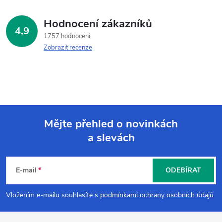
Hodnocení zákazníků
4,9
1757 hodnocení
Zobrazit recenze
Mějte přehled o novinkách
a slevách
Z
á
E-mail
ODEBÍRAT
p
Vložením e-mailu souhlasíte s
podmínkami ochrany osobních údajů
a