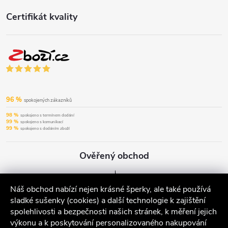
Certifikát kvality
96 %
spokojených zákazníků
98 %
spokojeno s termínem dodání
99 %
spokojeno s komunikací
99 %
spokojeno s dodáním zboží
Ověřený obchod
Náš obchod nabízí nejen krásné šperky, ale také používá
sladké sušenky (cookies) a další technologie k zajištění
spolehlivosti a bezpečnosti našich stránek, k měření jejich
výkonu a k poskytování personalizovaného nakupování