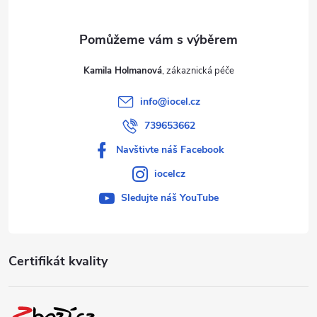
Kamila Holmanová
info
@
iocel.cz
739653662
Navštivte náš Facebook
iocelcz
Sledujte náš YouTube
Certifikát kvality