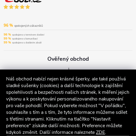
96 %
spokojených zákazníků
98 %
spokojeno s termínem dodání
99 %
spokojeno s komunikací
99 %
spokojeno s dodáním zboží
Ověřený obchod
Náš obchod nabízí nejen krásné šperky, ale také používá
sladké sušenky (cookies) a další technologie k zajištění
spolehlivosti a bezpečnosti našich stránek, k měření jejich
výkonu a k poskytování personalizovaného nakupování
pro vaše pohodlí. Pokud vyberete možnost "V pořádku",
souhlasíte s tím a s tím, že tyto informace můžeme sdílet
s třetími stranami. Kliknutím na tlačítko "Nastavit
preference" získáte další možnosti. Preference můžete
kdykoli změnit. Další informace naleznete
ZDE
.