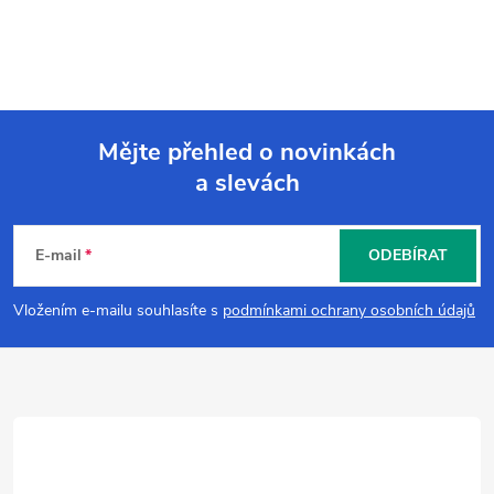
Mějte přehled o novinkách
a slevách
Z
á
E-mail
ODEBÍRAT
p
Vložením e-mailu souhlasíte s
podmínkami ochrany osobních údajů
a
t
í