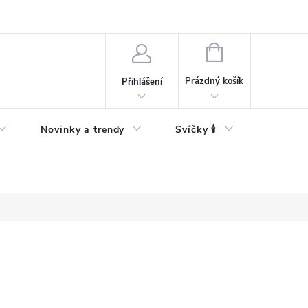
Bezpečnostní informace
NÁKUPNÍ
KOŠÍK
Prázdný košík
Přihlášení
Novinky a trendy
Svíčky 🕯️