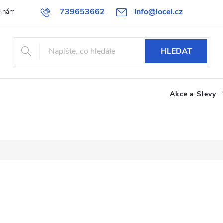
739653662
info@iocel.cz
e nám
Blog
Obchodní podmínky
Oblíbené
Spolupráce
HLEDAT
Akce a Slevy