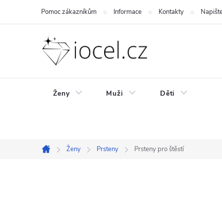
Přejít
Pomoc zákazníkům
Informace
Kontakty
Napišt
na
obsah
Ženy
Muži
Děti
Ženy
Prsteny
Prsteny pro štěstí
Domů