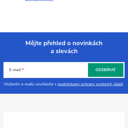
Mějte přehled o novinkách
a slevách
Z
á
E-mail
ODEBÍRAT
p
Vložením e-mailu souhlasíte s
podmínkami ochrany osobních údajů
a
t
í