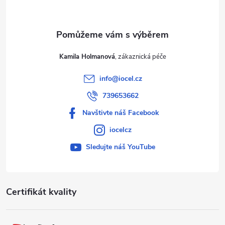
Kamila Holmanová
info
@
iocel.cz
739653662
Navštivte náš Facebook
iocelcz
Sledujte náš YouTube
Certifikát kvality