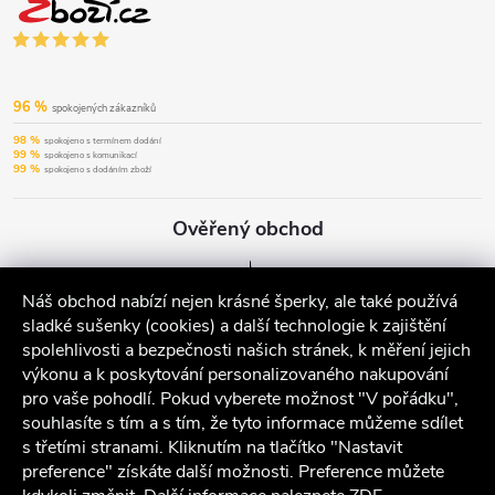
96 %
spokojených zákazníků
98 %
spokojeno s termínem dodání
99 %
spokojeno s komunikací
99 %
spokojeno s dodáním zboží
Ověřený obchod
Náš obchod nabízí nejen krásné šperky, ale také používá
sladké sušenky (cookies) a další technologie k zajištění
spolehlivosti a bezpečnosti našich stránek, k měření jejich
výkonu a k poskytování personalizovaného nakupování
pro vaše pohodlí. Pokud vyberete možnost "V pořádku",
souhlasíte s tím a s tím, že tyto informace můžeme sdílet
s třetími stranami. Kliknutím na tlačítko "Nastavit
preference" získáte další možnosti. Preference můžete