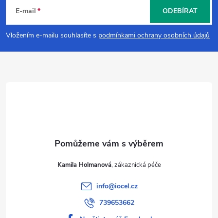
á
E-mail
ODEBÍRAT
p
Vložením e-mailu souhlasíte s
podmínkami ochrany osobních údajů
a
t
í
Kamila Holmanová
info
@
iocel.cz
739653662