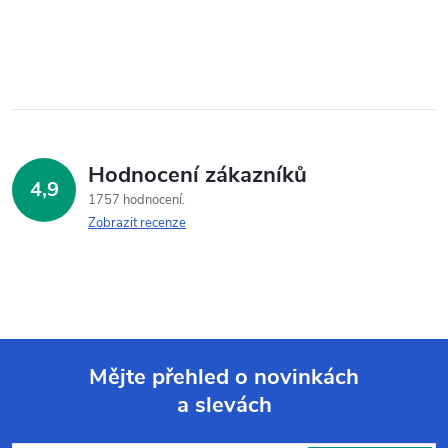
Hodnocení zákazníků
4,9
1757 hodnocení
Zobrazit recenze
Mějte přehled o novinkách
a slevách
Z