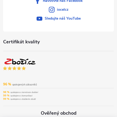
Navštivte náš Facebook
iocelcz
Sledujte náš YouTube
Certifikát kvality
96 %
spokojených zákazníků
98 %
spokojeno s termínem dodání
99 %
spokojeno s komunikací
99 %
spokojeno s dodáním zboží
Ověřený obchod