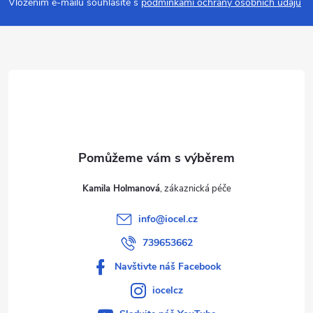
p
Vložením e-mailu souhlasíte s
podmínkami ochrany osobních údajů
a
t
í
Kamila Holmanová
info
@
iocel.cz
739653662
Navštivte náš Facebook
iocelcz