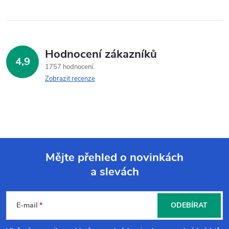
Hodnocení zákazníků
4,9
1757 hodnocení
Zobrazit recenze
Mějte přehled o novinkách
a slevách
Z
á
E-mail
ODEBÍRAT