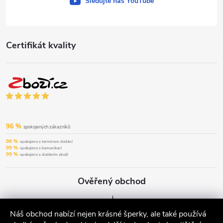
Sledujte náš YouTube
Certifikát kvality
96 %
spokojených zákazníků
98 %
spokojeno s termínem dodání
99 %
spokojeno s komunikací
99 %
spokojeno s dodáním zboží
Ověřený obchod
Náš obchod nabízí nejen krásné šperky, ale také používá